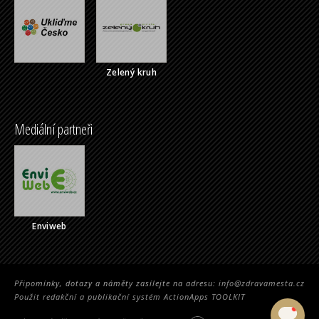
Zelený kruh
Mediální partneři
Enviweb
Připomínky, dotazy a náměty zasílejte na adresu:
info@zdravamesta.cz
Použit redakční a publikační systém ActionApps TOOLKIT