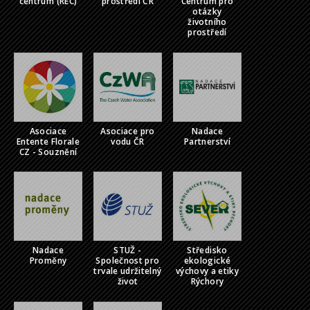
centrum (REC)
prostředí ČR
Centrum pro
otázky
životního
prostředí
Asociace
Asociace pro
Nadace
Entente Florale
vodu ČR
Partnerství
CZ - Souznění
Nadace
STUŽ -
Středisko
Proměny
Společnost pro
ekologické
trvale udržitelný
výchovy a etiky
život
Rýchory