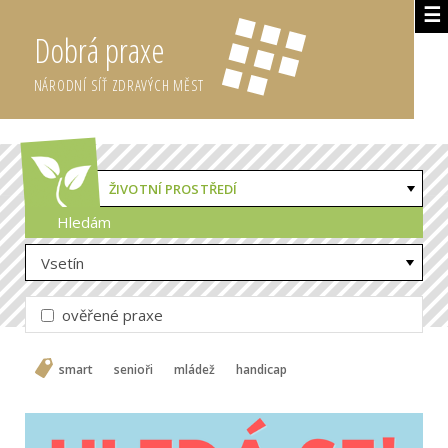
☰
Dobrá praxe
NÁRODNÍ SÍŤ ZDRAVÝCH MĚST
ŽIVOTNÍ PROSTŘEDÍ
Hledám
Vsetín
ověřené praxe
smart
senioři
mládež
handicap