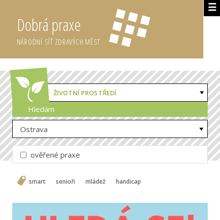
☰
Dobrá praxe
NÁRODNÍ SÍŤ ZDRAVÝCH MĚST
ŽIVOTNÍ PROSTŘEDÍ
Hledám
Ostrava
ověřené praxe
smart
senioři
mládež
handicap