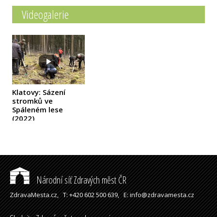
Videogalerie
Klatovy: Sázení
stromků ve
Spáleném lese
(2022)
Národní síť Zdravých měst ČR
ZdravaMesta.cz,
T: +420 602 500 639,
E: info@zdravamesta.cz