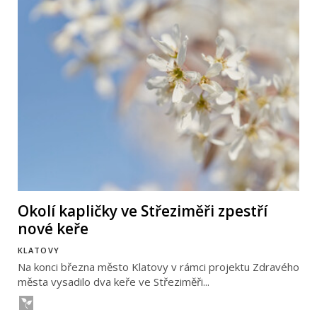
Okolí kapličky ve Střeziměři zpestří
nové keře
KLATOVY
Na konci března město Klatovy v rámci projektu Zdravého
města vysadilo dva keře ve Střeziměři...