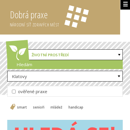
☰
Dobrá praxe
NÁRODNÍ SÍŤ ZDRAVÝCH MĚST
ŽIVOTNÍ PROSTŘEDÍ
Hledám
Klatovy
ověřené praxe
smart
senioři
mládež
handicap