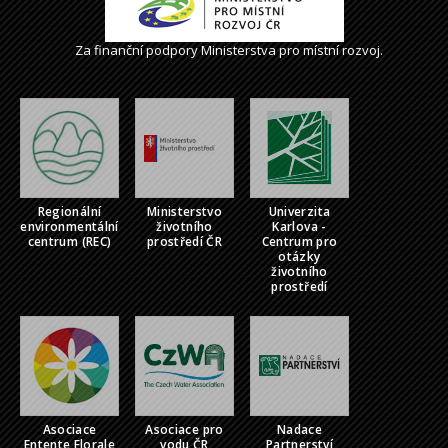
Za finanční podpory Ministerstva pro místní rozvoj.
Regionální
Ministerstvo
Univerzita
environmentální
životního
Karlova -
centrum (REC)
prostředí ČR
Centrum pro
otázky
životního
prostředí
Asociace
Asociace pro
Nadace
Entente Florale
vodu ČR
Partnerství