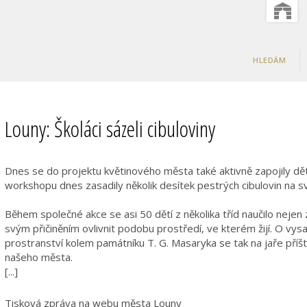
HLEDÁM
Louny: Školáci sázeli cibuloviny
Dnes se do projektu květinového města také aktivně zapojily dět
workshopu dnes zasadily několik desítek pestrých cibulovin na sv
Během společné akce se asi 50 dětí z několika tříd naučilo nejen
svým přičiněním ovlivnit podobu prostředí, ve kterém žijí. O vys
prostranství kolem památníku T. G. Masaryka se tak na jaře příští
našeho města.
[...]
Tisková zpráva na webu města Louny