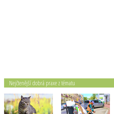
Nejčtenější dobrá praxe z tématu