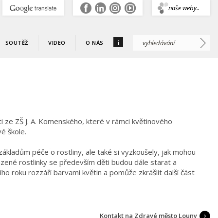
.
naše weby..
i
SOUTĚŽ
VIDEO
O NÁS
i ze ZŠ J. A. Komenského, které v rámci květinového
é škole.
 základům péče o rostliny, ale také si vyzkoušely, jak mohou
azené rostlinky se především děti budou dále starat a
ho roku rozzáří barvami květin a pomůže zkrášlit další část
Kontakt na Zdravé město Louny