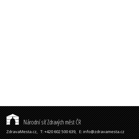
Národní síť Zdravých měst ČR
ZdravaMesta.cz,
T: +420 602 500 639,
E: info@zdravamesta.cz