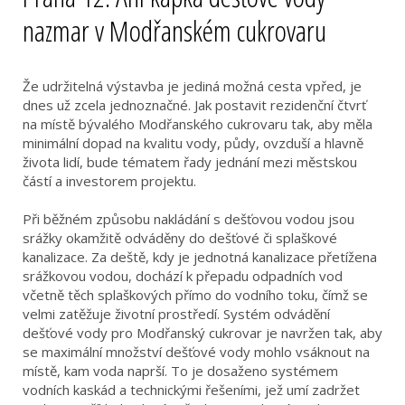
nazmar v Modřanském cukrovaru
Že udržitelná výstavba je jediná možná cesta vpřed, je
dnes už zcela jednoznačné. Jak postavit rezidenční čtvrť
na místě bývalého Modřanského cukrovaru tak, aby měla
minimální dopad na kvalitu vody, půdy, ovzduší a hlavně
života lidí, bude tématem řady jednání mezi městskou
částí a investorem projektu.
Při běžném způsobu nakládání s dešťovou vodou jsou
srážky okamžitě odváděny do dešťové či splaškové
kanalizace. Za deště, kdy je jednotná kanalizace přetížena
srážkovou vodou, dochází k přepadu odpadních vod
včetně těch splaškových přímo do vodního toku, čímž se
velmi zatěžuje životní prostředí. Systém odvádění
dešťové vody pro Modřanský cukrovar je navržen tak, aby
se maximální množství dešťové vody mohlo vsáknout na
místě, kam voda naprší. To je dosaženo systémem
vodních kaskád a technickými řešeními, jež umí zadržet