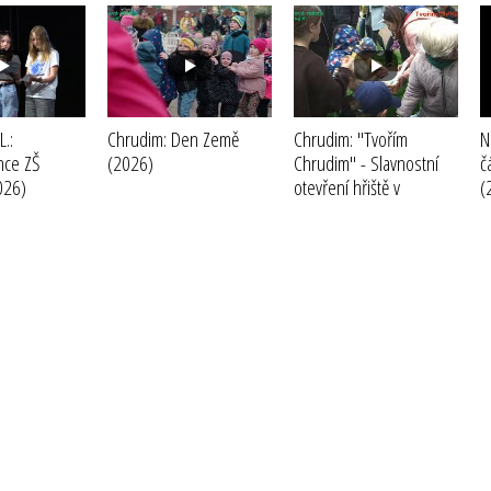
.:
Chrudim: Den Země
Chrudim: "Tvořím
N
nce ZŠ
(2026)
Chrudim" - Slavnostní
č
026)
otevření hřiště v
(
Medlešicích
(2025)