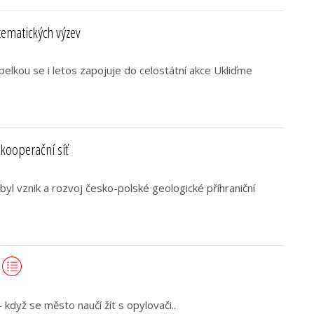
tematických výzev
lkou se i letos zapojuje do celostátní akce Ukliďme
 kooperační síť
yl vznik a rozvoj česko-polské geologické příhraniční
 když se město naučí žít s opylovači..