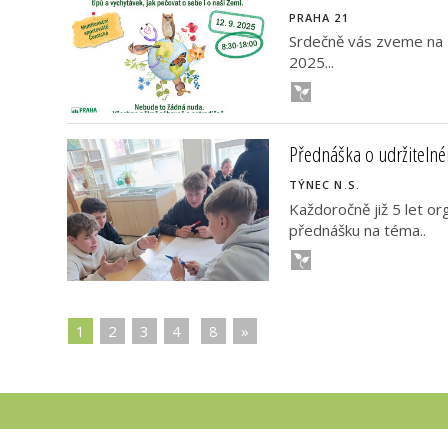
PRAHA 21
Srdečně vás zveme na 
2025...
Přednáška o udržitelném
TÝNEC N.S.
Každoročně již 5 let or
přednášku na téma..
1
|
2
|
3
|
4
|
|
8
|
»