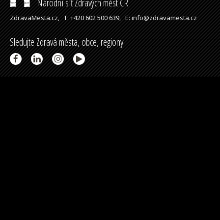
Národní síť Zdravých měst ČR
ZdravaMesta.cz,
T: +420 602 500 639,
E: info@zdravamesta.cz
Sledujte Zdravá města, obce, regiony
Partneři a spolupráce
Podpořeno