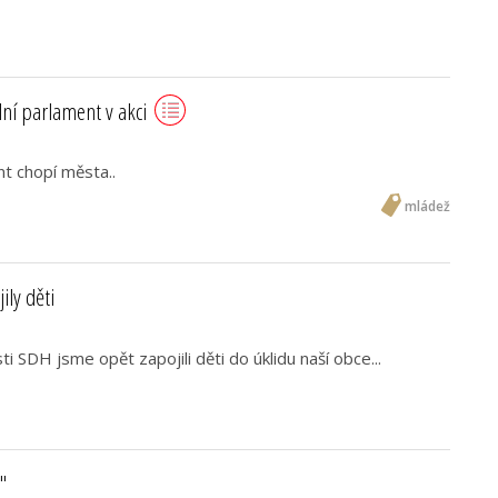
lní parlament v akci
nt chopí města..
mládež
ily děti
ti SDH jsme opět zapojili děti do úklidu naší obce...
"