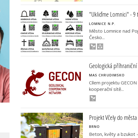
"Ukliďme Lomnici" - 9 
LOMNICE N.P.
Město Lomnice nad Pope
Česko...
Geologická příhraniční
MAS CHRUDIMSKO
Cílem projektu GECON b
kooperační sítě...
Projekt Včely do města
BRNO
Beton, květy a bzukot –