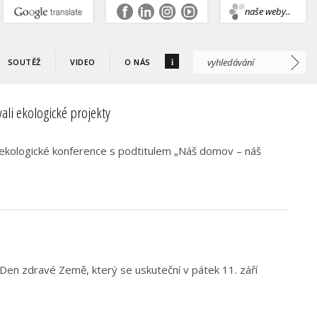
.
naše weby..
i
SOUTĚŽ
VIDEO
O NÁS
ali ekologické projekty
é ekologické konference s podtitulem „Náš domov – náš
en zdravé Země, který se uskuteční v pátek 11. září