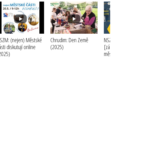
SZM: (nejen) Městské
Chrudim: Den Země
NSZM, MZd, Brno:
ásti diskutují online
(2025)
[záznam2] 📺Mode
2025)
města: PRAXE STA
II - ŽIVOTNÍ PROSTŘ
ZDRAVÍ ve městě
(2