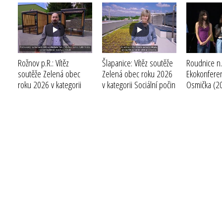
Rožnov p.R.: Vítěz
Šlapanice: Vítěz soutěže
Roudnice n.L
soutěže Zelená obec
Zelená obec roku 2026
Ekokonfere
roku 2026 v kategorii
v kategorii Sociální počin
Osmička
(2
Velká a statutární města
roku
(2026)
(2026)