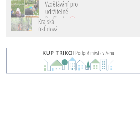
Krajská úklidová akce "Čistá
Vysočina"
KRAJ VYSOČINA
KUP TRIKO!
Podpoř města v Zenu