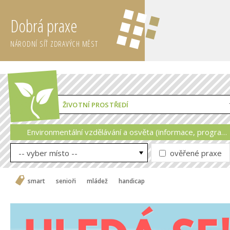
Dobrá praxe
NÁRODNÍ SÍŤ ZDRAVÝCH MĚST
ŽIVOTNÍ PROSTŘEDÍ
Environmentální vzdělávání a osvěta (informace, programy, akce a kampaně)
-- vyber místo --
ověřené praxe
smart
senioři
mládež
handicap