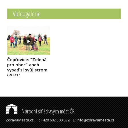
Videogalerie
Čepřovice: "Zelená
pro obec" aneb
vysaď si svůj strom
(2021)
Národní síť Zdravých měst ČR
ZdravaMesta.cz,
T: +420 602 500 639,
E: info@zdravamesta.cz