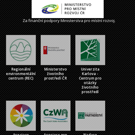
Za finanční podpory Ministerstva pro místní rozvoj.
Regionální
Ministerstvo
Univerzita
environmentální
životního
Karlova -
centrum (REC)
prostředí ČR
Centrum pro
otázky
životního
prostředí
Asociace
Asociace pro
Nadace