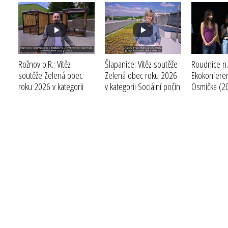
Rožnov p.R.: Vítěz
Šlapanice: Vítěz soutěže
Roudnice n.L
soutěže Zelená obec
Zelená obec roku 2026
Ekokonfere
roku 2026 v kategorii
v kategorii Sociální počin
Osmička
(2
Velká a statutární města
roku
(2026)
(2026)