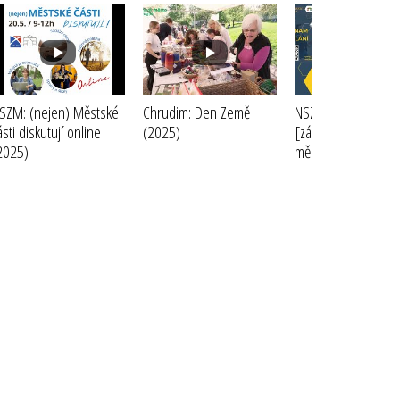
SZM: (nejen) Městské
Chrudim: Den Země
NSZM, MZd, Brno:
ásti diskutují online
(2025)
[záznam2] 📺Mode
2025)
města: PRAXE STA
II - ŽIVOTNÍ PROSTŘ
ZDRAVÍ ve městě
(2