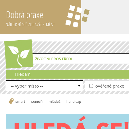
Dobrá praxe
NÁRODNÍ SÍŤ ZDRAVÝCH MĚST
ŽIVOTNÍ PROSTŘEDÍ
Hledám
-- vyber místo --
ověřené praxe
smart
senioři
mládež
handicap