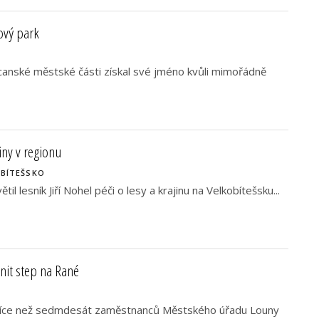
ový park
anské městské části získal své jméno kvůli mimořádně
iny v regionu
-BÍTEŠSKO
il lesník Jiří Nohel péči o lesy a krajinu na Velkobítešsku...
nit step na Rané
e více než sedmdesát zaměstnanců Městského úřadu Louny