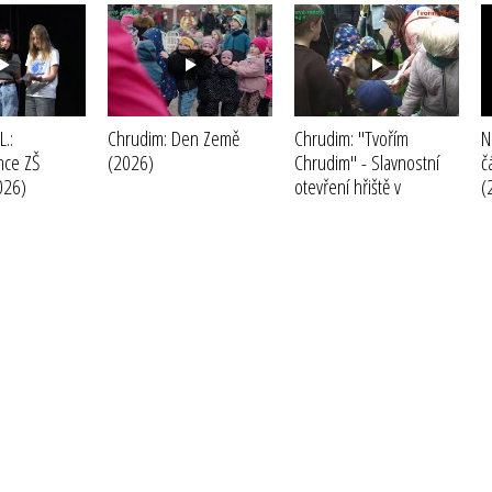
.:
Chrudim: Den Země
Chrudim: "Tvořím
N
nce ZŠ
(2026)
Chrudim" - Slavnostní
č
026)
otevření hřiště v
(
Medlešicích
(2025)