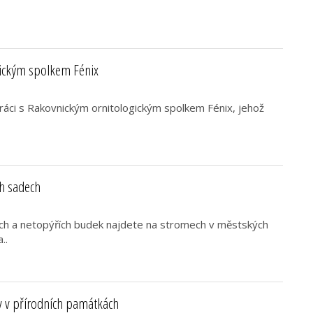
gickým spolkem Fénix
áci s Rakovnickým ornitologickým spolkem Fénix, jehož
h sadech
ch a netopýřích budek najdete na stromech v městských
..
y v přírodních památkách