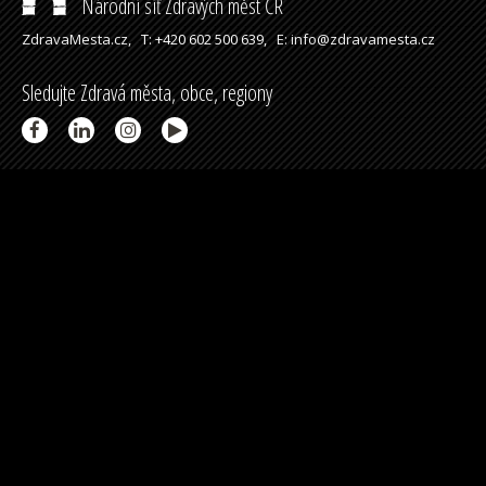
Národní síť Zdravých měst ČR
ZdravaMesta.cz,
T: +420 602 500 639,
E: info@zdravamesta.cz
Sledujte Zdravá města, obce, regiony
Partneři a spolupráce
Podpořeno