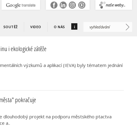
.
naše weby..
i
SOUTĚŽ
VIDEO
O NÁS
jinu i ekologické zátěže
romentálních výzkumů a aplikací (IEVA) byly tématem jednání
 města" pokračuje
je dlouhodobý projekt na podporu městského ptactva
e a..